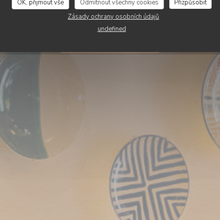
Le Rowing Club
OK, přijmout vše
Odmítnout všechny cookies
Přizpůsobit
Zásady ochrany osobních údajů
undefined
REZERVOVAT STŮL