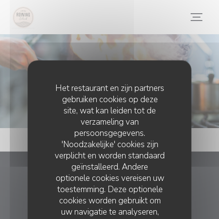
Cookies beheer paneel
Foto's
Het restaurant en zijn partners
gebruiken cookies op deze
site, wat kan leiden tot de
verzameling van
persoonsgegevens.
'Noodzakelijke' cookies zijn
verplicht en worden standaard
geïnstalleerd. Andere
Le Rowing Club
optionele cookies vereisen uw
toestemming. Deze optionele
cookies worden gebruikt om
((opent in ee
19 All. Alfred Mayssonnie 31400 TOULOUSE
uw navigatie te analyseren,
05 61 52 85 53