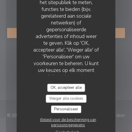
het sitepubliek te meten,
functies te bieden (bijv.
RESERVERING
gerelateerd aan sociale
netwerken) of
gepersonaliseerde
RESERVEER EEN TAFEL
advertenties of inhoud weer
te geven. Klik op 'OK,
VOLG ONS
accepteer alle', 'Weiger alle' of
'Personaliseer' om uw
voorkeuren te beheren. U kunt
uw keuzes op elk moment
Facebook ((opent in een nieuw vens
Instagram ((opent in een nieu
wijzigen door op het
cookiepictogram linksonder op
NIEUWSBRIEF
OK, accepteer alle
de sitepagina's te klikken.
Weiger alle cookies
Personaliseer
© 2026 Le Rowing Club — Restaurant website gecreëerd door
Beleid voor de bescherming van
((opent in een nieuw venster))
Zenchef
persoonsgegevens
Disclaimer
GEBRUIKSVOORWAARDEN