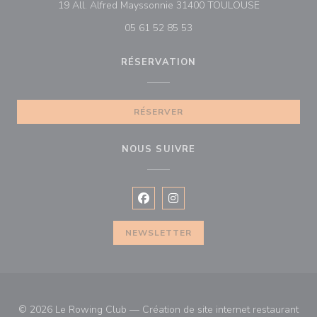
((ouvre une n
19 All. Alfred Mayssonnie 31400 TOULOUSE
05 61 52 85 53
RÉSERVATION
RÉSERVER
NOUS SUIVRE
Facebook ((ouvre une nouvelle fenê
Instagram ((ouvre une nouvell
NEWSLETTER
© 2026 Le Rowing Club — Création de site internet restaurant