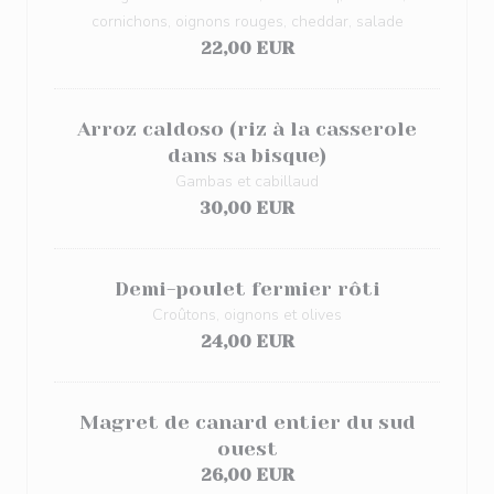
cornichons, oignons rouges, cheddar, salade
22,00 EUR
Arroz caldoso (riz à la casserole
dans sa bisque)
Gambas et cabillaud
30,00 EUR
Demi-poulet fermier rôti
Croûtons, oignons et olives
24,00 EUR
Magret de canard entier du sud
ouest
26,00 EUR