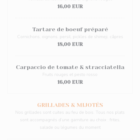
16,00 EUR
Tartare de boeuf préparé
Cornichons, oignons, persil, pickles de shimeji, câpres
18,00 EUR
Carpaccio de tomate & stracciatella
Fruits rouges et pesto rosso
16,00 EUR
GRILLADES & MIJOTÉS
Nos grillades sont cuites au feu de bois. Tous nos plats
sont accompagnés d’une garniture au choix : frites,
salade ou légumes du moment