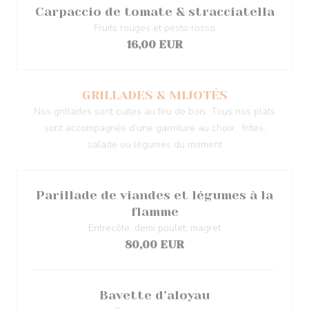
Carpaccio de tomate & stracciatella
Fruits rouges et pesto rosso
16,00 EUR
GRILLADES & MIJOTÉS
Nos grillades sont cuites au feu de bois. Tous nos plats
sont accompagnés d’une garniture au choix : frites,
salade ou légumes du moment
Parillade de viandes et légumes à la
flamme
Entrecôte, demi poulet, magret
80,00 EUR
Bavette d’aloyau