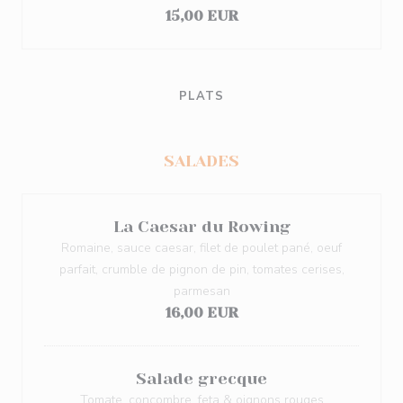
15,00 EUR
PLATS
SALADES
La Caesar du Rowing
Romaine, sauce caesar, filet de poulet pané, oeuf
parfait, crumble de pignon de pin, tomates cerises,
parmesan
16,00 EUR
Salade grecque
Tomate, concombre, feta & oignons rouges