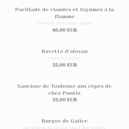
Parillade de viandes et légumes à la
flamme
Entrecôte, demi poulet, magret
80,00 EUR
Bavette d’aloyau
Sauce aux poivres
22,00 EUR
Saucisse de Toulouse aux cèpes de
chez Puntis
22,00 EUR
Burger de Galice
Bun grillé au feu de bois, sauce bbq, tomates,