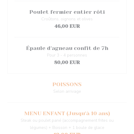
Poulet fermier entier rôti
Croûtons, oignons et olives
46,00 EUR
Épaule d'agneau confit de 7h
Pour 3 - 4 personnes
80,00 EUR
POISSONS
Selon arrivage
MENU ENFANT (Jusqu'à 10 ans)
Steak ou poulet pané (accompagnement frites ou
légumes) + Boisson + 1 boule de glace