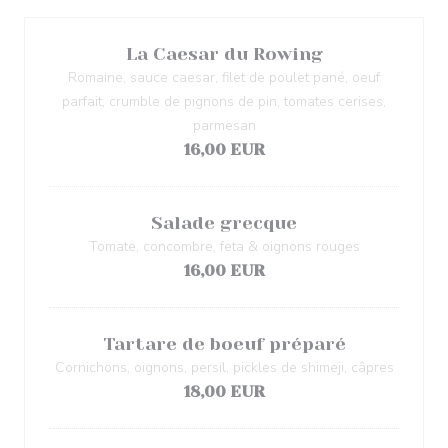
La Caesar du Rowing
Romaine, sauce caesar, filet de poulet pané, oeuf
parfait, crumble de pignons de pin, tomates cerises,
parmesan
16,00 EUR
Salade grecque
Tomate, concombre, feta & oignons rouges
16,00 EUR
Tartare de boeuf préparé
Cornichons, oignons, persil, pickles de shimeji, câpres
18,00 EUR