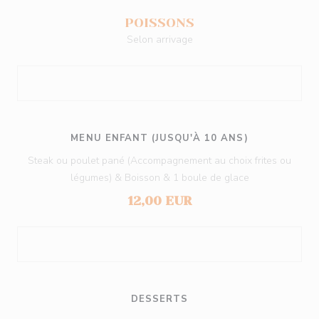
POISSONS
Selon arrivage
MENU ENFANT (JUSQU'À 10 ANS)
Steak ou poulet pané (Accompagnement au choix frites ou
légumes) & Boisson & 1 boule de glace
12,00 EUR
DESSERTS