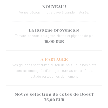
NOUVEAU !
Venez découvrir notre cave à viande maturée.
La lasagne provençale
Tomate, poivron, courgette, ricotta et pignons de pin
16,00 EUR
A PARTAGER
Nos grillades sont cuites au feu de bois. Tous nos plats
sont accompagnés d’une garniture au choix : frites,
salade ou légumes du moment
Notre sélection de côtes de Boeuf
75,00 EUR