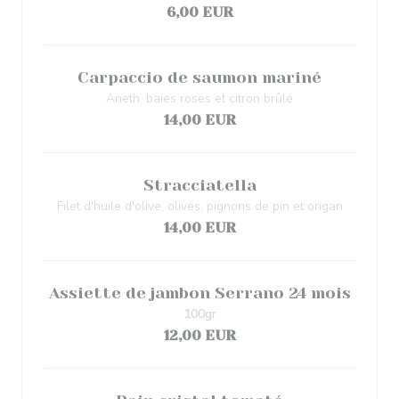
6,00 EUR
Carpaccio de saumon mariné
Aneth, baies roses et citron brûlé
14,00 EUR
Stracciatella
Filet d'huile d'olive, olives, pignons de pin et origan
14,00 EUR
Assiette de jambon Serrano 24 mois
100gr
12,00 EUR