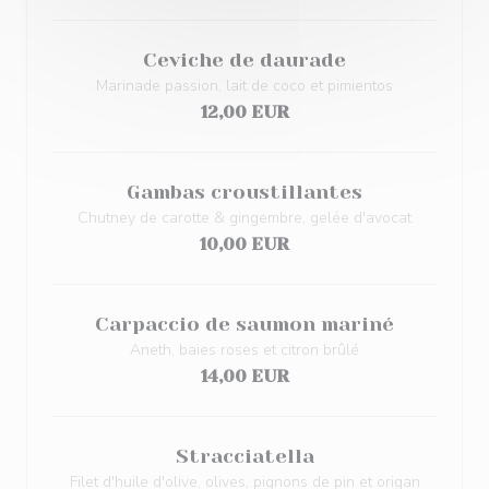
Ceviche de daurade
Marinade passion, lait de coco et pimientos
12,00 EUR
Gambas croustillantes
Chutney de carotte & gingembre, gelée d'avocat
10,00 EUR
Carpaccio de saumon mariné
Aneth, baies roses et citron brûlé
14,00 EUR
Stracciatella
Filet d'huile d'olive, olives, pignons de pin et origan