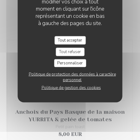
modifier vos choix à tout
moment en cliquant sur l'icône
représentant un cookie en bas
CLAPIOTES
à gauche des pages du site.
Pour joueur en solo, double ou plus...
Tout accepter
Croquetas de jambon ibérique
Tout refuser
8,00 EUR
Personnaliser
Politique de protection des données à caractère
personnel
Oeuf Mimosa du moment
Politique de gestion des cookies
6,00 EUR
Anchois du Pays Basque de la maison
YURRITA & gelée de tomates
Petit pain toast
8,00 EUR