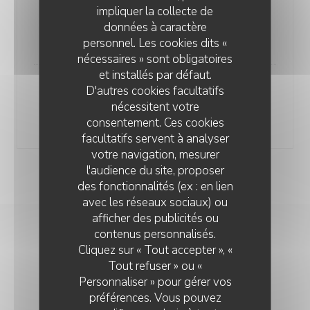
impliquer la collecte de
Pêche Melba
données à caractère
9,00 EUR
personnel. Les cookies dits «
nécessaires » sont obligatoires
et installés par défaut.
D'autres cookies facultatifs
Sorbet framboise
nécessitent votre
Eau de vie de framboise de la maison Louis Roque
consentement. Ces cookies
10,00 EUR
facultatifs servent à analyser
votre navigation, mesurer
Prix TTC / Service Compris
l'audience du site, proposer
des fonctionnalités (ex : en lien
avec les réseaux sociaux) ou
afficher des publicités ou
contenus personnalisés.
Cliquez sur « Tout accepter », «
MENU
Tout refuser » ou «
Tous nos plats sont faits maison
Personnaliser » pour gérer vos
préférences. Vous pouvez