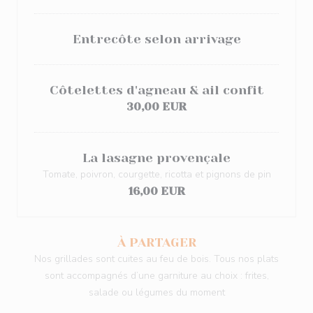
Entrecôte selon arrivage
Côtelettes d'agneau & ail confit
30,00 EUR
La lasagne provençale
Tomate, poivron, courgette, ricotta et pignons de pin
16,00 EUR
À PARTAGER
Nos grillades sont cuites au feu de bois. Tous nos plats
sont accompagnés d’une garniture au choix : frites,
salade ou légumes du moment