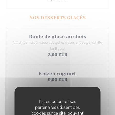
NOS DESSERTS GLAÇÉS
Boule de glace au choix
Caramel, fraise, yaourt bulgare, citron, chocolat, vanille
La Boule
3,00 EUR
Frozen yogourt
9,00 EUR
Fraise Melba
Le restaurant et ses
9,00 EUR
partenaires utilisent des
cookies sur ce site, pouvant