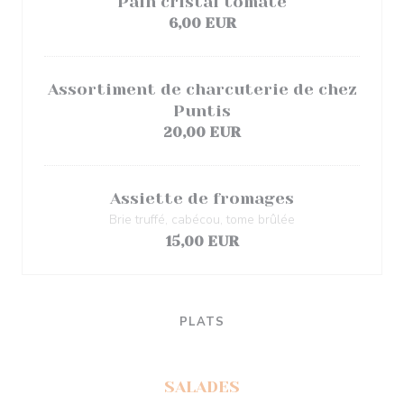
Pain cristal tomaté
6,00 EUR
Assortiment de charcuterie de chez
Puntis
20,00 EUR
Assiette de fromages
Brie truffé, cabécou, tome brûlée
15,00 EUR
PLATS
SALADES