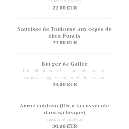
Sauce aux poivres
22,00 EUR
Saucisse de Toulouse aux cèpes de
chez Puntis
22,00 EUR
Burger de Galice
Bun grillé au feu de bois, sauce bbq, tomates,
cornichons, oignons rouges, cheddar, salade
22,00 EUR
Arroz caldoso (Riz à la casserole
dans sa bisque)
Gambas et cabillaud
30,00 EUR