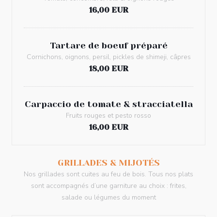
16,00 EUR
Tartare de boeuf préparé
Cornichons, oignons, persil, pickles de shimeji, câpres
18,00 EUR
Carpaccio de tomate & stracciatella
Fruits rouges et pesto rosso
16,00 EUR
GRILLADES & MIJOTÉS
Nos grillades sont cuites au feu de bois. Tous nos plats
sont accompagnés d’une garniture au choix : frites,
salade ou légumes du moment