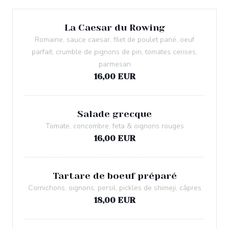
La Caesar du Rowing
Romaine, sauce caesar, filet de poulet pané, oeuf
parfait, crumble de pignons de pin, tomates cerises,
parmesan
16,00 EUR
Salade grecque
Tomate, concombre, feta & oignons rouges
16,00 EUR
Tartare de boeuf préparé
Cornichons, oignons, persil, pickles de shimeji, câpres
18,00 EUR