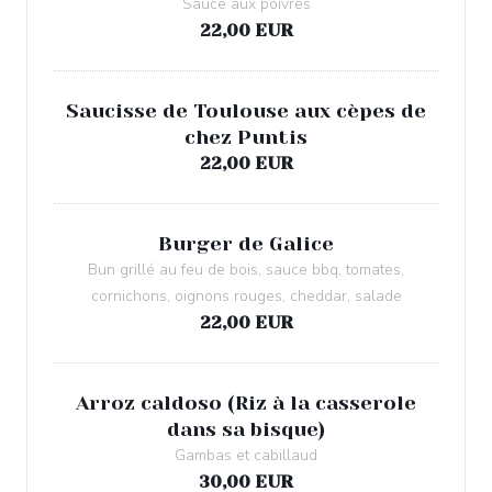
Sauce aux poivres
22,00 EUR
Saucisse de Toulouse aux cèpes de
chez Puntis
22,00 EUR
Burger de Galice
Bun grillé au feu de bois, sauce bbq, tomates,
cornichons, oignons rouges, cheddar, salade
22,00 EUR
Arroz caldoso (Riz à la casserole
dans sa bisque)
Gambas et cabillaud
30,00 EUR