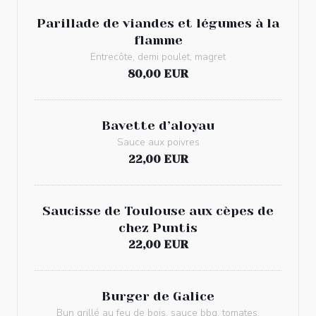
Parillade de viandes et légumes à la
flamme
Entrecôte, demi poulet, magret
80,00 EUR
Bavette d’aloyau
Sauce aux poivres
22,00 EUR
Saucisse de Toulouse aux cèpes de
chez Puntis
22,00 EUR
Burger de Galice
Bun grillé au feu de bois, sauce bbq, tomates,