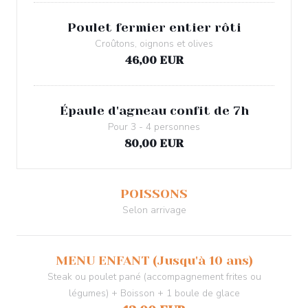
Poulet fermier entier rôti
Croûtons, oignons et olives
46,00 EUR
Épaule d'agneau confit de 7h
Pour 3 - 4 personnes
80,00 EUR
POISSONS
Selon arrivage
MENU ENFANT (Jusqu'à 10 ans)
Steak ou poulet pané (accompagnement frites ou
légumes) + Boisson + 1 boule de glace