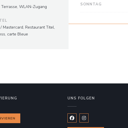
SONNTAG
te, Terrasse, WLAN-Zugang
TEL
 Mastercard, Restaurant Titel,
ess, carte Bleue
VIERUNG
UNS FOLGEN
RVIEREN
Facebook ((öffnet ein neues
Instagram ((öffnet ein