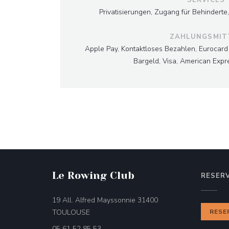
Privatisierungen, Zugang für Behinder
ZAHLUNGSMIT
Apple Pay, Kontaktloses Bezahlen, Eurocard /
Bargeld, Visa, American Expr
Le Rowing Club
RESER
19 All. Alfred Mayssonnie 31400
((öffnet ein neues Fenster))
TOULOUSE
RESE
05 61 52 85 53