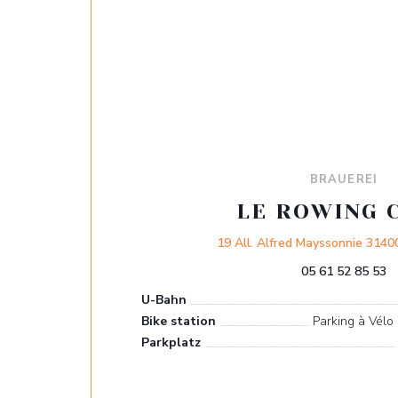
BRAUEREI
LE ROWING 
19 All. Alfred Mayssonnie 31
05 61 52 85 53
U-Bahn
Bike station
Parking à Vélo 
Parkplatz