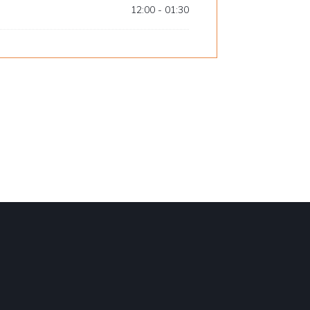
12:00 - 01:30
 Fenster))
 neues Fenster))