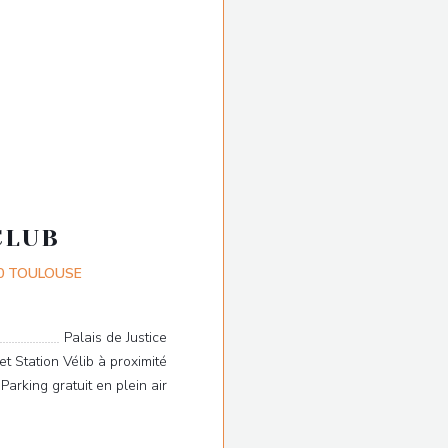
CLUB
((öffnet ein neues Fenster))
400 TOULOUSE
Palais de Justice
et Station Vélib à proximité
Parking gratuit en plein air