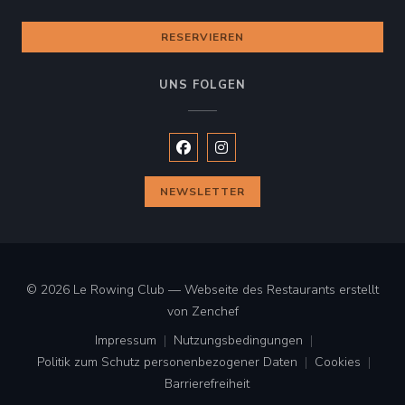
RESERVIEREN
UNS FOLGEN
Facebook ((öffnet ein neues Fenste
Instagram ((öffnet ein neues 
NEWSLETTER
© 2026 Le Rowing Club — Webseite des Restaurants erstellt
((öffnet ein neues Fenster))
von
Zenchef
Impressum
Nutzungsbedingungen
((öffnet ein neues Fenster))
((öffnet ein neues Fenster))
Politik zum Schutz personenbezogener Daten
Cookies
((öffnet ein neues Fenster))
((öffnet ei
Barrierefreiheit
((öffnet ein neues Fenster))