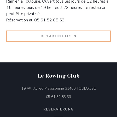
Ramier, à Toulouse. Ouvert tous les jours de 12 heures à
15 heures, puis de 19 heures à 23 heures. Le restaurant
peut être privatisé.
Réservation au 05 61 52 85 53.
((ÖFFNET EIN NEUES F
DEN ARTIKEL LESEN
Le Rowing Club
((öffnet ein 
19 All. Alfred Mayssonnie 31400 TOULOUSE
05 61 52 85 53
RESERVIERUNG