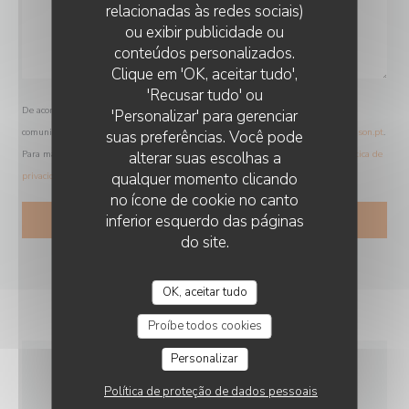
relacionadas às redes sociais)
ou exibir publicidade ou
conteúdos personalizados.
Clique em 'OK, aceitar tudo',
'Recusar tudo' ou
De acordo com a legislação de proteção de dados, tem o direito de se opor a
'Personalizar' para gerenciar
comunicações de marketing. Pode registar-se na Lista Robinson através de
robinson.pt
.
suas preferências. Você pode
alterar suas escolhas a
Para mais informações sobre o tratamento dos seus dados, consulte a nossa
política de
qualquer momento clicando
privacidade
.
no ícone de cookie no canto
inferior esquerdo das páginas
do site.
OK, aceitar tudo
Proíbe todos cookies
Personalizar
INFORMAÇÕES GERAIS
Política de proteção de dados pessoais