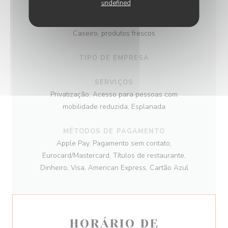
undefined
CULINÁRIA
Caseiro, produtos frescos
TIPO DE EMPRESA
SERVIÇOS
Privatização, Acesso para pessoas com
mobilidade reduzida, Esplanada
MÉTODOS DE PAGAMENTO
Apple Pay, Pagamento sem contato,
Eurocard/Mastercard, Títulos de restaurante,
Dinheiro, Visa, American Express, Cartão Azul
HORÁRIO DE