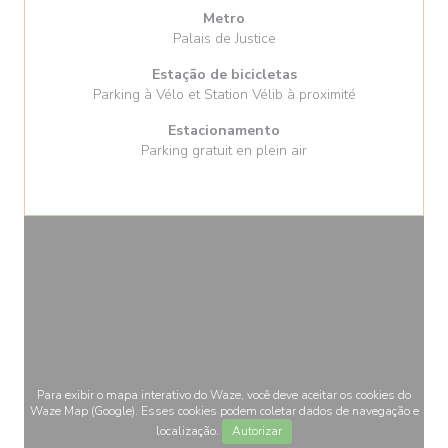
Metro
Palais de Justice
Estação de bicicletas
Parking à Vélo et Station Vélib à proximité
Estacionamento
Parking gratuit en plein air
Para exibir o mapa interativo do Waze, você deve aceitar os cookies do
Waze Map (Google). Esses cookies podem coletar dados de navegação e
localização.
Autorizar