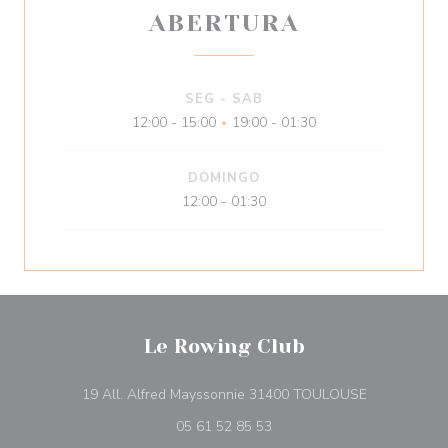
ABERTURA
SEG
-
SAB
12:00 - 15:00
19:00 - 01:30
•
DOMINGO
12:00 - 01:30
Le Rowing Club
((abre numa 
19 All. Alfred Mayssonnie 31400 TOULOUSE
05 61 52 85 53