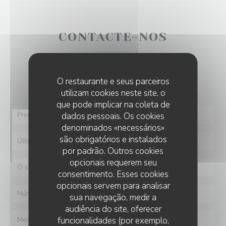
CONTACTE-NOS
Deseja contactar-nos ?
Preencha o formulário abaixo!
O restaurante e seus parceiros
utilizam cookies neste site, o
que pode implicar na coleta de
dados pessoais. Os cookies
denominados «necessários»
são obrigatórios e instalados
por padrão. Outros cookies
opcionais requerem seu
consentimento. Esses cookies
opcionais servem para analisar
sua navegação, medir a
audiência do site, oferecer
funcionalidades (por exemplo,