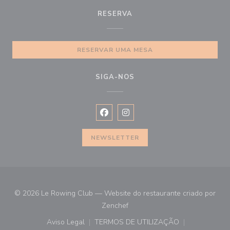
RESERVA
RESERVAR UMA MESA
SIGA-NOS
Facebook ((abre numa nova janela))
Instagram ((abre numa nova ja
NEWSLETTER
© 2026 Le Rowing Club — Website do restaurante criado por
((abre numa nova janela))
Zenchef
Aviso Legal
TERMOS DE UTILIZAÇÃO
((abre numa nova janela))
((abre numa nova janela))